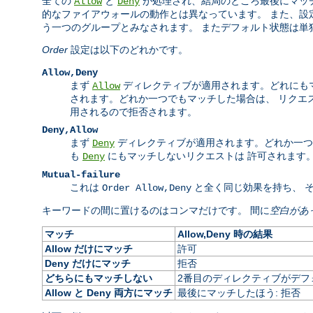
全ての
と
が処理され、結局のところ最後にマッチ
Allow
Deny
的なファイアウォールの動作とは異なっています。 また、設
う一つのグループとみなされます。 またデフォルト状態は単
Order
設定は以下のどれかです。
Allow,Deny
まず
ディレクティブが適用されます。どれにも
Allow
されます。どれか一つでもマッチした場合は、 リクエ
用されるので拒否されます。
Deny,Allow
まず
ディレクティブが適用されます。どれか一
Deny
も
にもマッチしないリクエストは 許可されます
Deny
Mutual-failure
これは
と全く同じ効果を持ち、 
Order Allow,Deny
キーワードの間に置けるのはコンマだけです。 間に
空白があ
マッチ
Allow,Deny 時の結果
Allow だけにマッチ
許可
Deny だけにマッチ
拒否
どちらにもマッチしない
2番目のディレクティブがデフォ
Allow と Deny 両方にマッチ
最後にマッチしたほう: 拒否