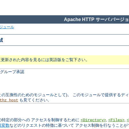
Apache HTTP サーバ バージョン
ジュール
t
近更新された内容を見るには英語版をご覧下さい。
いたグループ承認
以前のバージョンとの互換性のためのモジュールとして)。 このモジュールで提供す
も見てください。
thz_host
の特定の部分への アクセスを制御するために
,
,
<Directory>
<Files>
<
境変数
などのリクエストの特徴に基づいて アクセス制御を行なうことが