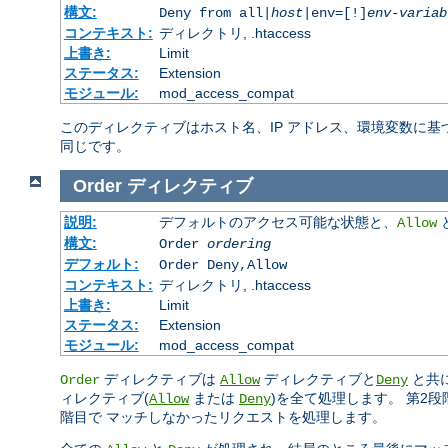
構文:
Deny from all|
host
|env=[!]
env-variab
コンテキスト:
ディレクトリ, .htaccess
上書き:
Limit
ステータス:
Extension
モジュール:
mod_access_compat
このディレクティブはホスト名、IP アドレス、環境変数に
同じです。
Order
ディレクティブ
説明:
デフォルトのアクセス可能な状態と、
Allow
構文:
Order
ordering
デフォルト:
Order Deny,Allow
コンテキスト:
ディレクトリ, .htaccess
上書き:
Limit
ステータス:
Extension
モジュール:
mod_access_compat
ディレクティブは
ディレクティブと
と共に
Order
Allow
Deny
ィレクティブ(
または
)を全て処理します。 第2
Allow
Deny
階目で マッチしなかったリクエストを処理します。