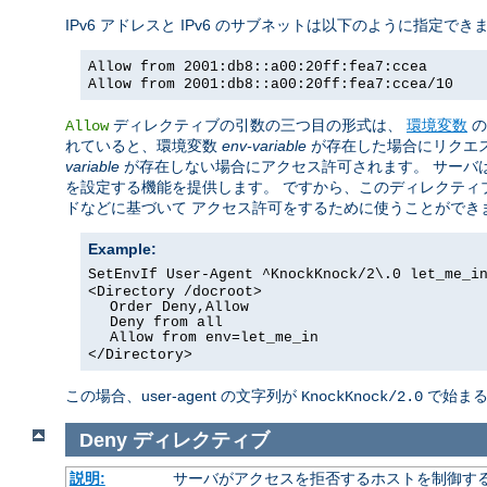
IPv6 アドレスと IPv6 のサブネットは以下のように指定できま
Allow from 2001:db8::a00:20ff:fea7:ccea
Allow from 2001:db8::a00:20ff:fea7:ccea/10
ディレクティブの引数の三つ目の形式は、
環境変数
の
Allow
れていると、環境変数
env-variable
が存在した場合にリクエ
variable
が存在しない場合にアクセス許可されます。 サーバ
を設定する機能を提供します。 ですから、このディレクティ
ドなどに基づいて アクセス許可をするために使うことができ
Example:
SetEnvIf User-Agent ^KnockKnock/2\.0 let_me_i
<Directory /docroot>
Order Deny,Allow
Deny from all
Allow from env=let_me_in
</Directory>
この場合、user-agent の文字列が
で始まる
KnockKnock/2.0
Deny
ディレクティブ
説明:
サーバがアクセスを拒否するホストを制御す