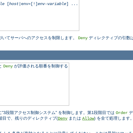
le
[
host
|env=[!]
env-variable
] ...
基づいてサーバへのアクセスを制限します。
ディレクティブの引数
Deny
と
が評価される順番を制御する
Deny
"3段階アクセス制御システム" を制御します。第1段階目では
デ
Order
段階目で、残りのディレクティブ(
または
) を全て処理します
Deny
Allow