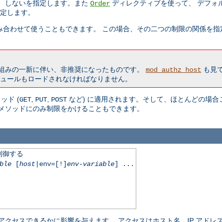
る、しないを指定します。また
ディレクティブを使って、 デフォ
Order
定します。
み合わせて使うこともできます。 この場合、その二つの制限の関係を
仕組みの一新に伴い、非推奨になったものです。
も見て
mod_authz_host
ュールもロードされなければなりません。
ド (
,
,
など) に適用されます。そして、ほとんどの場合
GET
PUT
POST
メソッドにのみ制限をかけることもできます。
制御する
ble
[
host
|env=[!]
env-variable
] ...
クセスできるかに影響を与えます。 アクセスはホスト名、IP アドレス、