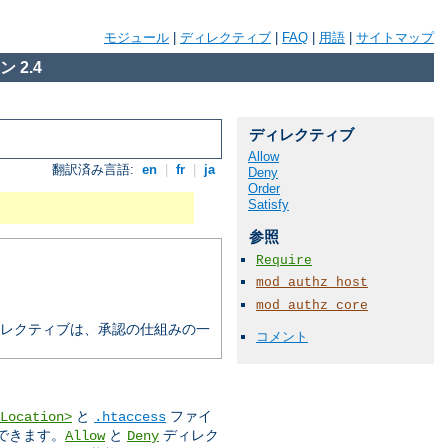
モジュール
|
ディレクティブ
|
FAQ
|
用語
|
サイトマップ
 2.4
ディレクティブ
Allow
翻訳済み言語:
en
|
fr
|
ja
Deny
Order
Satisfy
参照
Require
mod_authz_host
mod_authz_core
るディレクティブは、承認の仕組みの一
コメント
と
ファイ
Location>
.htaccess
できます。
と
ディレク
Allow
Deny