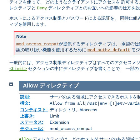
ティブを使って、 どのようなクライアントにアクセスを 許可す
レクティブと
ディレクティブとのお互いへの影響の仕方を設
Deny
ホストによるアクセス制限とパスワードによる認証を、 同時に組
ィブを使用します。
Note
が提供するディレクティブは、 承認の
mod_access_compat
認の取り扱い機能を使用するために
モジ
mod_authz_default
一般的には、アクセス制限ディレクティブはすべてのアクセスメソッ
セクションの中にディレクティブを書くことで、 一部の
<Limit>
Allow
ディレクティブ
説明:
サーバのある領域にアクセスできるホストを
構文:
Allow from all|
host
|env=[!]
env-varia
コンテキスト:
ディレクトリ, .htaccess
上書き:
Limit
ステータス:
Extension
モジュール:
mod_access_compat
ディレクティブは、どのホストが サーバのある領域にア
Allow