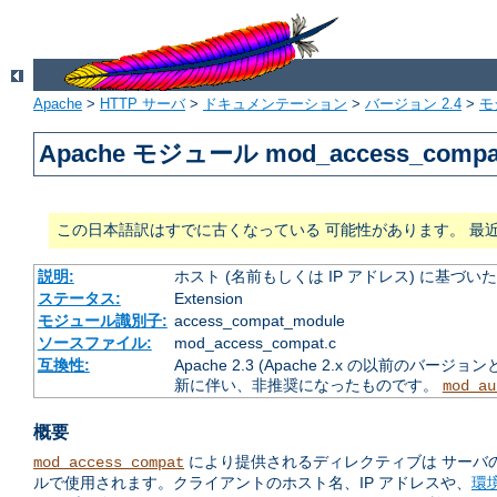
Apache
>
HTTP サーバ
>
ドキュメンテーション
>
バージョン 2.4
>
モ
Apache モジュール mod_access_compa
この日本語訳はすでに古くなっている 可能性があります。 最
説明:
ホスト (名前もしくは IP アドレス) に基づ
ステータス:
Extension
モジュール識別子:
access_compat_module
ソースファイル:
mod_access_compat.c
互換性:
Apache 2.3 (Apache 2.x の
新に伴い、非推奨になったものです。
mod_au
概要
により提供されるディレクティブは サーバ
mod_access_compat
ルで使用されます。クライアントのホスト名、IP アドレスや、
環