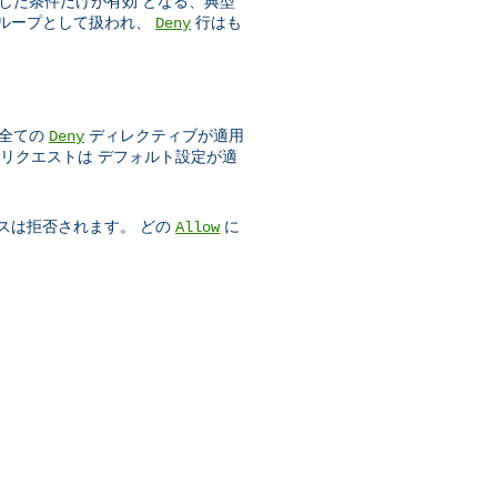
した条件だけが有効 となる、典型
ループとして扱われ、
行はも
Deny
、全ての
ディレクティブが適用
Deny
リクエストは デフォルト設定が適
スは拒否されます。 どの
に
Allow