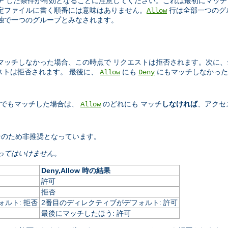
 した条件が有効となることに注意してください。これは最初にマッチ
定ファイルに書く順番には意味はありません。
行は全部一つのグ
Allow
独で一つのグループとみなされます。
マッチしなかった場合、この時点で リクエストは拒否されます。次に
ストは拒否されます。 最後に、
にも
にもマッチしなかった
Allow
Deny
つでもマッチした場合は、
のどれにも マッチ
しなければ
、アクセ
Allow
。
そのため非推奨となっています。
ってはいけません
。
Deny,Allow 時の結果
許可
拒否
ルト: 拒否
2番目のディレクティブがデフォルト: 許可
最後にマッチしたほう: 許可